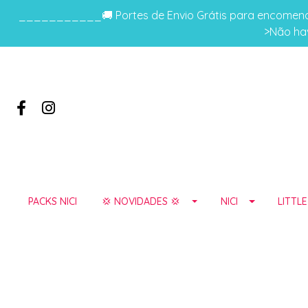
___________🚚 Portes de Envio Grátis para encomenda
>Não hav
PACKS NICI
💢 NOVIDADES 💢
NICI
LITTL