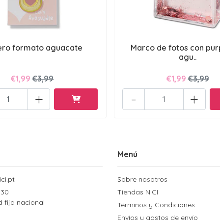
ero formato aguacate
Marco de fotos con pur
agu..
€1,99
€3,99
€1,99
€3,99
+
-
+
Menú
ci.pt
Sobre nosotros
 30
Tiendas NICI
d fija nacional
Términos y Condiciones
Envíos y gastos de envío