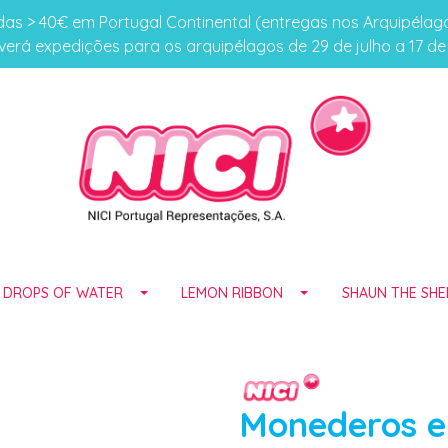
s > 40€ em Portugal Continental (entregas nos Arquipéla
erá expedições para os arquipélagos de 29 de julho a 17 d
E DROPS OF WATER
LEMON RIBBON
SHAUN THE SHE
Monederos e