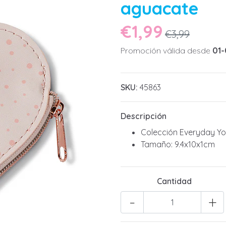
aguacate
€1,99
€3,99
Promoción válida desde
01-
SKU:
45863
Descripción
Colección Everyday Y
Tamaño: 9.4x10x1cm
Cantidad
-
+