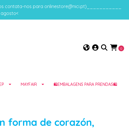
gos contata-nos para onlinestore@nici.pt)___________
e agosto<
0
EP
MAYFAIR
🛍️EMBALAGENS PARA PRENDAS🛍️
n forma de corazón,