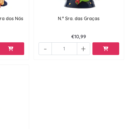
ra dos Nós
N.ª Sra. das Graças
€10,99
-
+