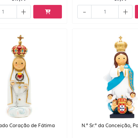
+
-
+
ado Coração de Fátima
N.ª Sr.ª da Conceição, Pa