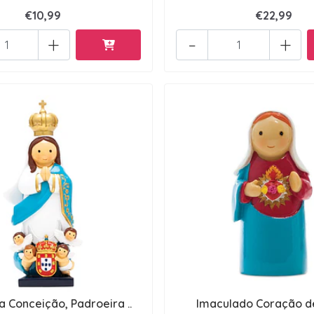
€10,99
€22,99
+
-
+
da Conceição, Padroeira ..
Imaculado Coração d