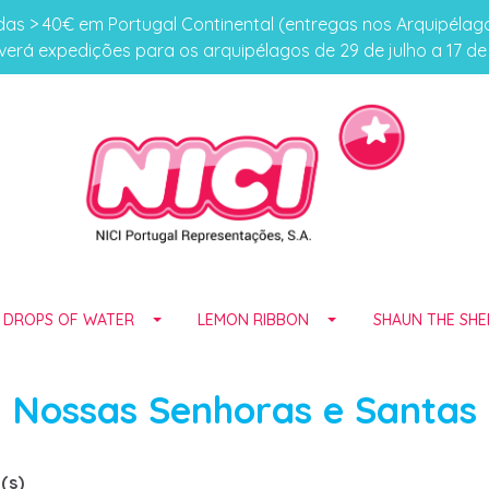
s > 40€ em Portugal Continental (entregas nos Arquipéla
erá expedições para os arquipélagos de 29 de julho a 17 d
E DROPS OF WATER
LEMON RIBBON
SHAUN THE SHE
Nossas Senhoras e Santas
(s)