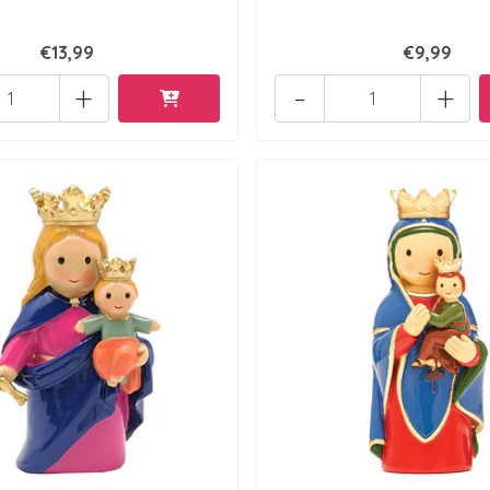
€13,99
€9,99
+
-
+