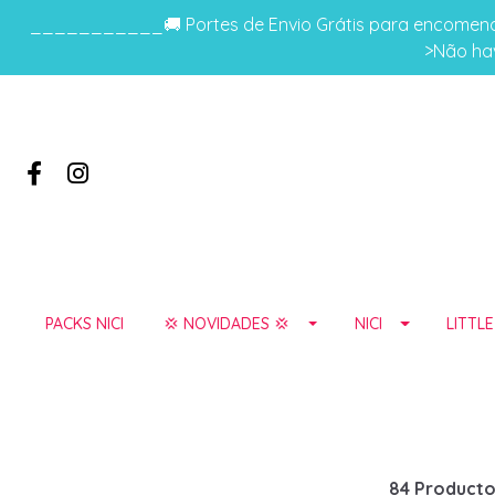
___________🚚 Portes de Envio Grátis para encomenda
>Não hav
PACKS NICI
💢 NOVIDADES 💢
NICI
LITTL
84 Producto