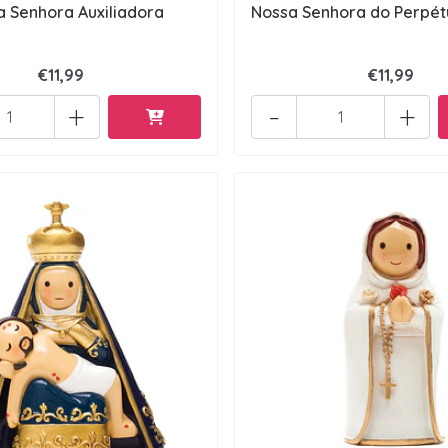
 Senhora Auxiliadora
Nossa Senhora do Perpét
€11,99
€11,99
+
-
+