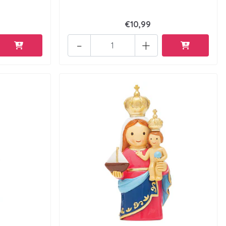
€10,99
-
+