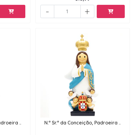
-
+
droeira ..
N.ª Sr.ª da Conceição, Padroeira ..