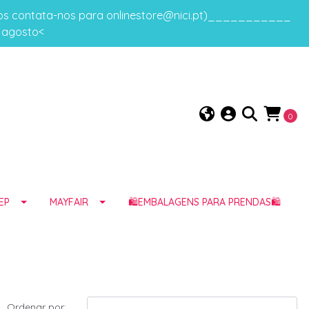
gos contata-nos para onlinestore@nici.pt)___________
e agosto<
0
EP
MAYFAIR
🛍️EMBALAGENS PARA PRENDAS🛍️
Ordenar por: