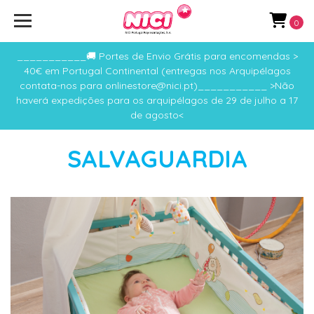
0
___________🚚 Portes de Envio Grátis para encomendas >
40€ em Portugal Continental (entregas nos Arquipélagos
contata-nos para onlinestore@nici.pt)___________ >Não
haverá expedições para os arquipélagos de 29 de julho a 17
de agosto<
SALVAGUARDIA