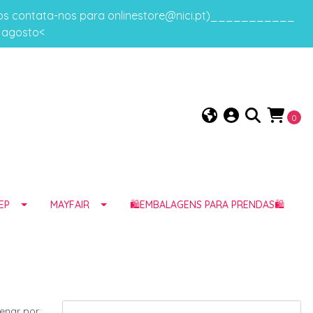
gos contata-nos para onlinestore@nici.pt)___________
e agosto<
0
EP
MAYFAIR
🛍️EMBALAGENS PARA PRENDAS🛍️
enar por: