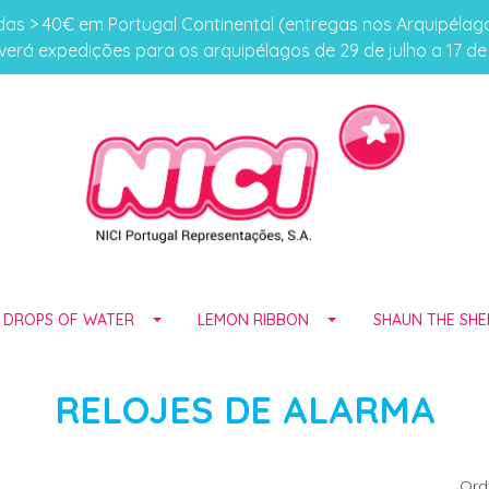
s > 40€ em Portugal Continental (entregas nos Arquipéla
erá expedições para os arquipélagos de 29 de julho a 17 d
E DROPS OF WATER
LEMON RIBBON
SHAUN THE SHE
RELOJES DE ALARMA
Ord