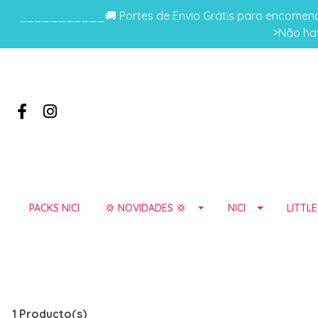
___________🚚 Portes de Envio Grátis para encomenda
>Não hav
PACKS NICI
💢 NOVIDADES 💢
NICI
LITTL
1 Producto(s)