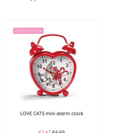
OFERTA -50%
LOVE CATS mini alarm clock
€2,47
€4,95