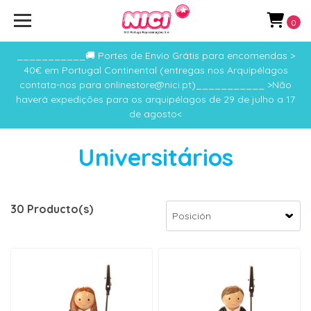
0
___________🚚 Portes de Envio Grátis para encomendas >
40€ em Portugal Continental (entregas nos Arquipélagos
contata-nos para onlinestore@nici.pt)___________ >Não
haverá expedições para os arquipélagos de 29 de julho a 17
de agosto<
Universitários
30 Producto(s)