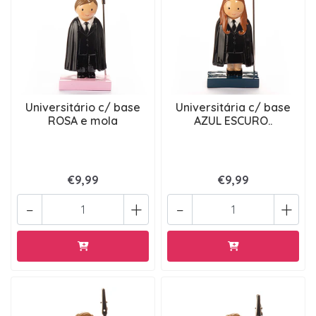
Universitário c/ base
Universitária c/ base
ROSA e mola
AZUL ESCURO..
€9,99
€9,99
-
+
-
+