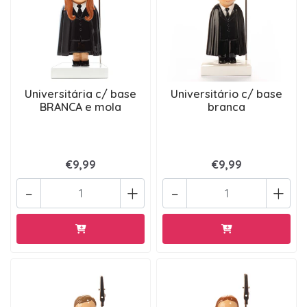
Universitária c/ base
Universitário c/ base
BRANCA e mola
branca
€9,99
€9,99
-
+
-
+