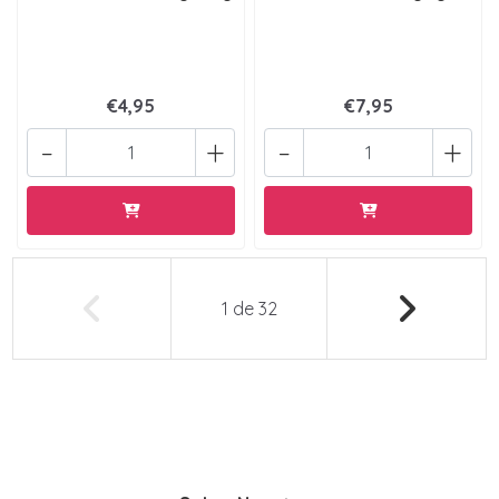
€4,95
€7,95
-
+
-
+
1
de
32