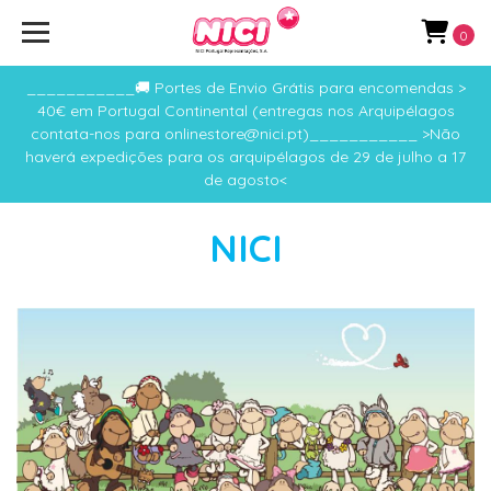
0
___________🚚 Portes de Envio Grátis para encomendas >
40€ em Portugal Continental (entregas nos Arquipélagos
contata-nos para onlinestore@nici.pt)___________ >Não
haverá expedições para os arquipélagos de 29 de julho a 17
de agosto<
NICI