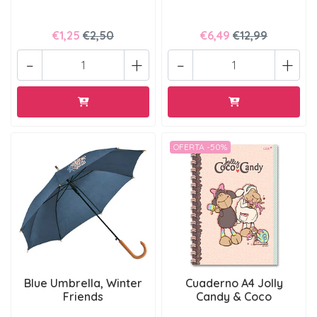
€1,25
€2,50
€6,49
€12,99
-
+
-
+
OFERTA -50%
Blue Umbrella, Winter
Cuaderno A4 Jolly
Friends
Candy & Coco