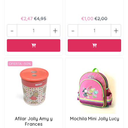
€2,47
€4,95
€1,00
€2,00
-
+
-
+
OFERTA -50%
Afilar Jolly Amy y
Mochila Mini Jolly Lucy
Frances