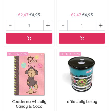
€2,47
€4,95
€2,47
€4,95
-
+
-
+
OFERTA -50%
OFERTA -50%
Cuaderno A4 Jolly
afila Jolly Leroy
Candy & Coco