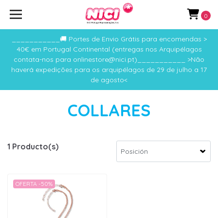
0
___________🚚 Portes de Envio Grátis para encomendas >
40€ em Portugal Continental (entregas nos Arquipélagos
contata-nos para onlinestore@nici.pt)___________ >Não
haverá expedições para os arquipélagos de 29 de julho a 17
de agosto<
COLLARES
1 Producto(s)
OFERTA -50%