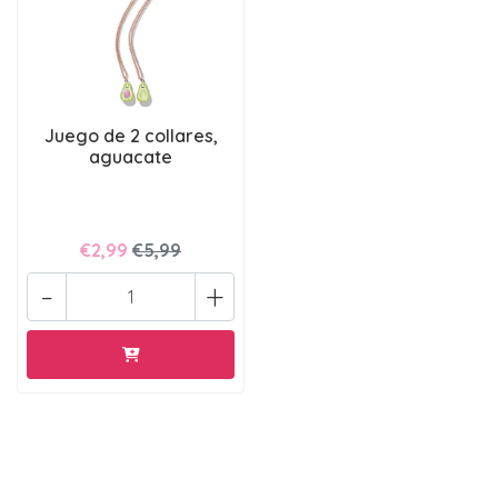
Juego de 2 collares,
aguacate
€2,99
€5,99
-
+