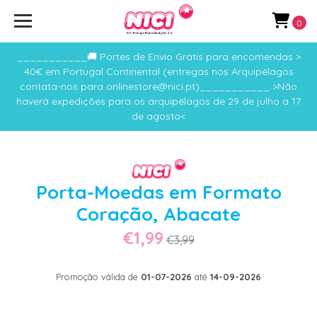
0
___________🚚 Portes de Envio Grátis para encomendas >
40€ em Portugal Continental (entregas nos Arquipélagos
contata-nos para onlinestore@nici.pt)___________ >Não
haverá expedições para os arquipélagos de 29 de julho a 17
de agosto<
Porta-Moedas em Formato
Coração, Abacate
€1,99
€3,99
Promoção válida de
01-07-2026
até
14-09-2026