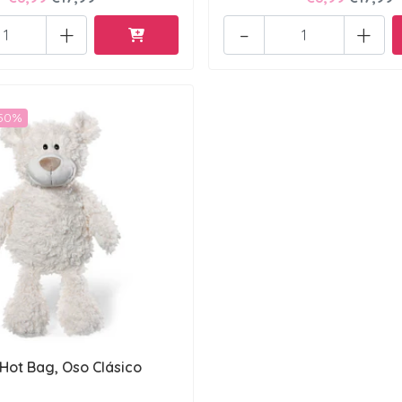
+
-
+
-50%
 Hot Bag, Oso Clásico