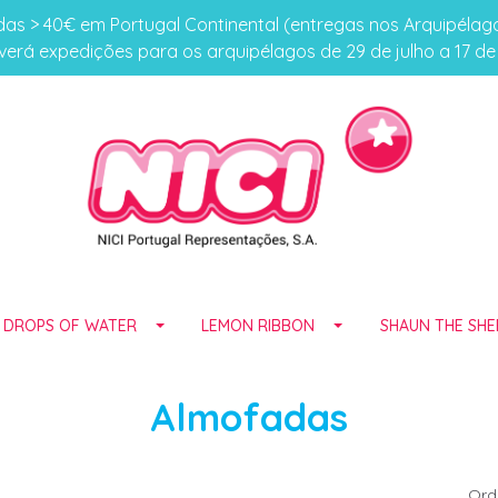
s > 40€ em Portugal Continental (entregas nos Arquipéla
erá expedições para os arquipélagos de 29 de julho a 17 d
E DROPS OF WATER
LEMON RIBBON
SHAUN THE SHE
Almofadas
Ord