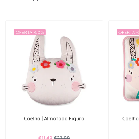
OFERTA -50%
OFERTA 
Coelha | Almofada Figura
Coelha
€11,49
€22,99