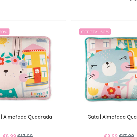
-50%
OFERTA -50%
 | Almofada Quadrada
Gata | Almofada Qu
€8,99
€17,99
€8,99
€17,99