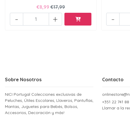
€8,99
€17,99
-
+
-
Sobre Nosotros
Contacto
NICI Portugal Colecciones exclusivas de
onlinestore@ni
Peluches, Útiles Escolares, Llaveros, Pantuflas,
+351 22 741 88
Mantas, Juguetes para Bebés, Bolsos,
Llamar a la re
Accesorios, Decoración y más!