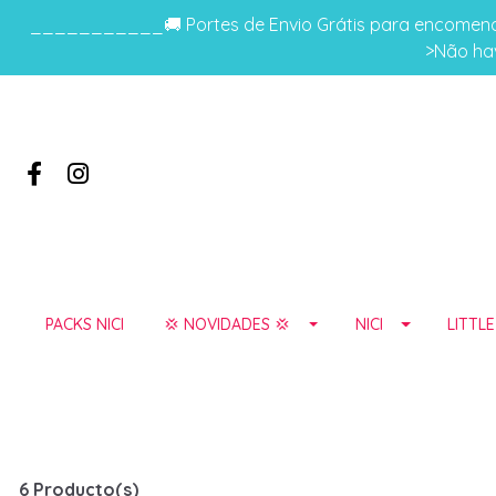
___________🚚 Portes de Envio Grátis para encomenda
>Não hav
PACKS NICI
💢 NOVIDADES 💢
NICI
LITTL
6 Producto(s)