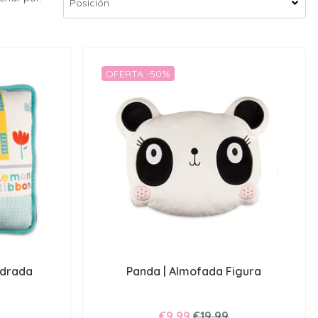
OFERTA -50%
adrada
Panda | Almofada Figura
€9,99
€19,99