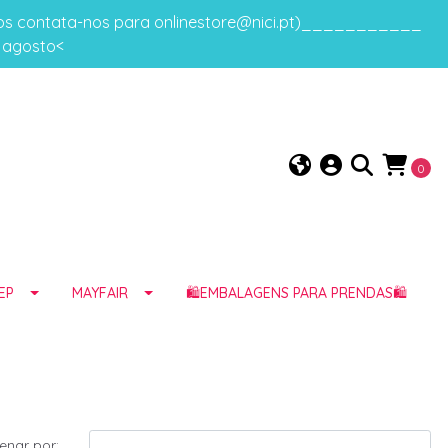
gos contata-nos para onlinestore@nici.pt)___________
e agosto<
0
EP
MAYFAIR
🛍️EMBALAGENS PARA PRENDAS🛍️
enar por: