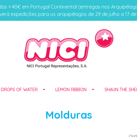
s > 40€ em Portugal Continental (entregas nos Arquipéla
erá expedições para os arquipélagos de 29 de julho a 17 d
E DROPS OF WATER
LEMON RIBBON
SHAUN THE SHE
Molduras
Ord