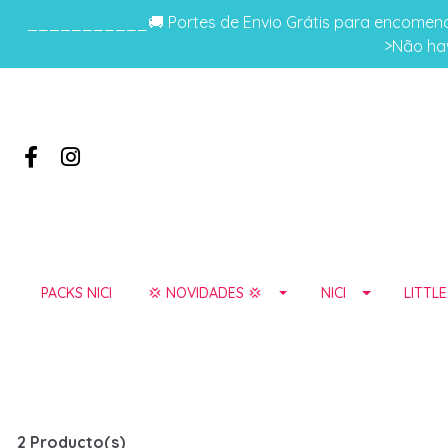
___________🚚 Portes de Envio Grátis para encomenda
>Não hav
PACKS NICI
💢 NOVIDADES 💢
NICI
LITTL
2 Producto(s)