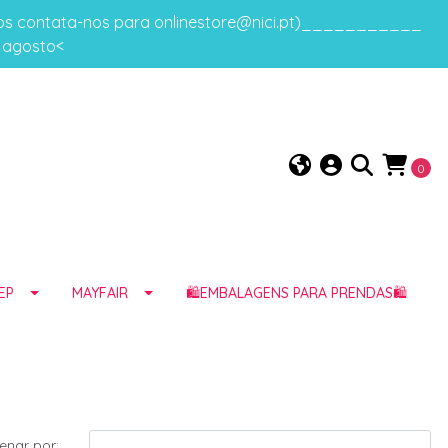
gos contata-nos para onlinestore@nici.pt)___________
e agosto<
0
EP
MAYFAIR
🛍️EMBALAGENS PARA PRENDAS🛍️
enar por: