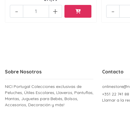
-
+
-
Sobre Nosotros
Contacto
NICI Portugal Colecciones exclusivas de
onlinestore@ni
Peluches, Útiles Escolares, Llaveros, Pantuflas,
+351 22 741 88
Mantas, Juguetes para Bebés, Bolsos,
Llamar a la re
Accesorios, Decoración y más!