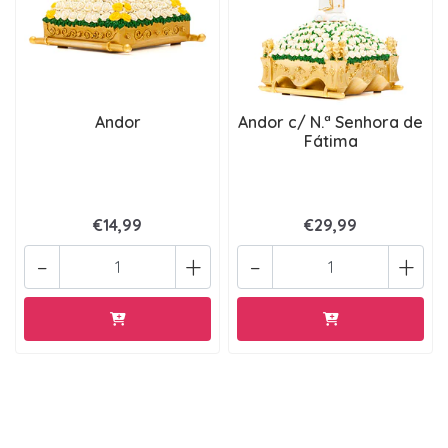
Andor
Andor c/ N.ª Senhora de
Fátima
€14,99
€29,99
-
+
-
+