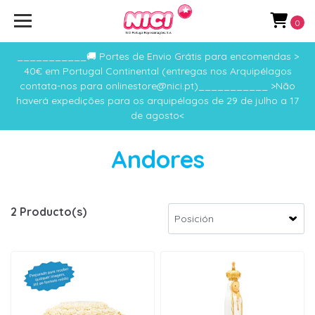
0
___________🚚 Portes de Envio Grátis para encomendas >
40€ em Portugal Continental (entregas nos Arquipélagos
contata-nos para onlinestore@nici.pt)___________ >Não
haverá expedições para os arquipélagos de 29 de julho a 17
de agosto<
Andores
2 Producto(s)