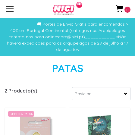
0
___________🚚 Portes de Envio Grátis para encomendas >
40€ em Portugal Continental (entregas nos Arquipélagos
contata-nos para onlinestore@nici.pt)___________ >Não
haverá expedições para os arquipélagos de 29 de julho a 17
de agosto<
PATAS
2 Producto(s)
OFERTA -50%