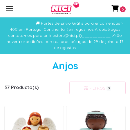
0
___________🚚 Portes de Envio Grátis para encomendas >
40€ em Portugal Continental (entregas nos Arquipélagos
contata-nos para onlinestore@nici.pt)___________ >Não
haverá expedições para os arquipélagos de 29 de julho a 17
de agosto<
Anjos
37 Producto(s)
FILTROS
0