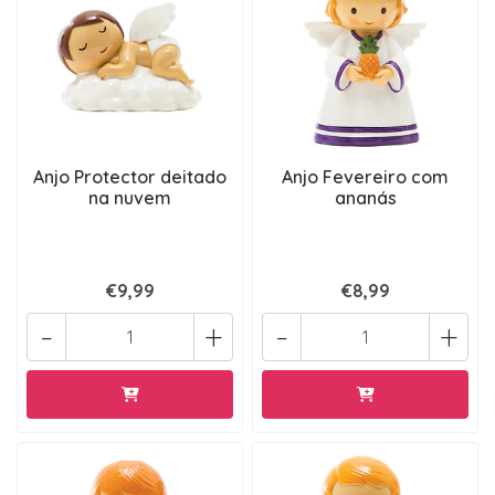
Anjo Protector deitado
Anjo Fevereiro com
na nuvem
ananás
€9,99
€8,99
-
+
-
+