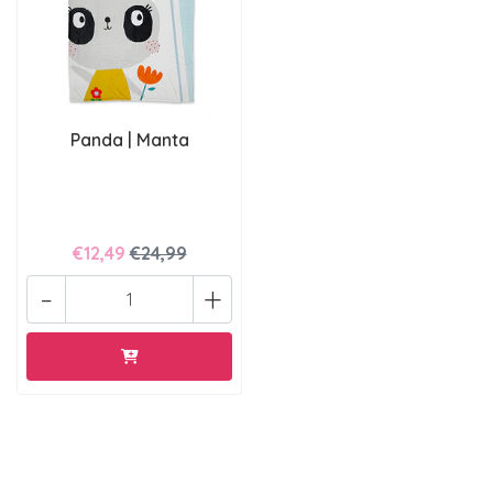
Panda | Manta
€12,49
€24,99
-
+