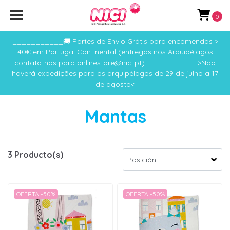
0
___________🚚 Portes de Envio Grátis para encomendas >
40€ em Portugal Continental (entregas nos Arquipélagos
contata-nos para onlinestore@nici.pt)___________ >Não
haverá expedições para os arquipélagos de 29 de julho a 17
de agosto<
Mantas
3 Producto(s)
OFERTA -50%
OFERTA -50%