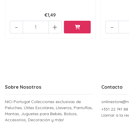
€1,49
-
+
-
Sobre Nosotros
Contacto
NICI Portugal Colecciones exclusivas de
onlinestore@ni
Peluches, Útiles Escolares, Llaveros, Pantuflas,
+351 22 741 88
Mantas, Juguetes para Bebés, Bolsos,
Llamar a la re
Accesorios, Decoración y más!