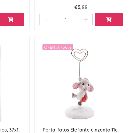
€5,99
-
+
OFERTA -50%
os, 37x1..
Porta-fotos Elefante cinzento 11c..