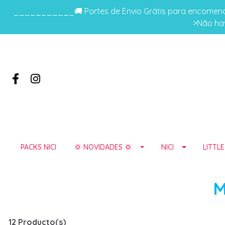
___________🚚 Portes de Envio Grátis para encomenda
>Não hav
PACKS NICI
💢 NOVIDADES 💢
NICI
LITTL
M
12 Producto(s)