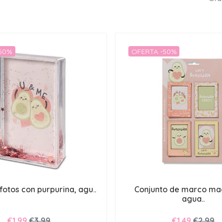
-50%
OFERTA -50%
otos con purpurina, agu..
Conjunto de marco ma
agua..
€1,99
€3,99
€1,49
€2,99