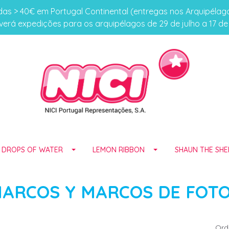
s > 40€ em Portugal Continental (entregas nos Arquipéla
erá expedições para os arquipélagos de 29 de julho a 17 d
E DROPS OF WATER
LEMON RIBBON
SHAUN THE SHE
ARCOS Y MARCOS DE FOT
Ord