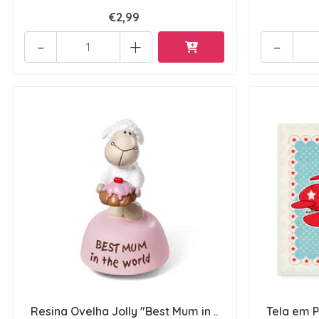
€2,99
-
+
-
Resina Ovelha Jolly "Best Mum in ..
Tela em P