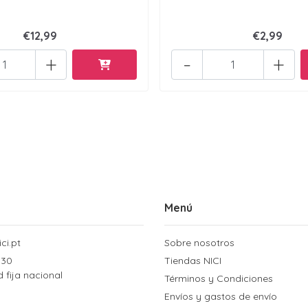
€12,99
€2,99
+
-
+
Menú
ci.pt
Sobre nosotros
 30
Tiendas NICI
d fija nacional
Términos y Condiciones
Envíos y gastos de envío