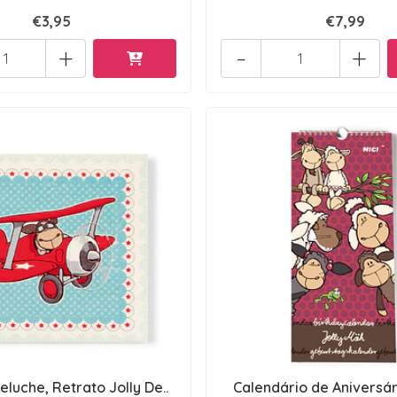
€3,95
€7,99
+
-
+
eluche, Retrato Jolly De..
Calendário de Aniversári