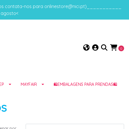
gos contata-nos para onlinestore@nici.pt)___________
e agosto<
0
EP
MAYFAIR
🛍️EMBALAGENS PARA PRENDAS🛍️
OS
enar por: