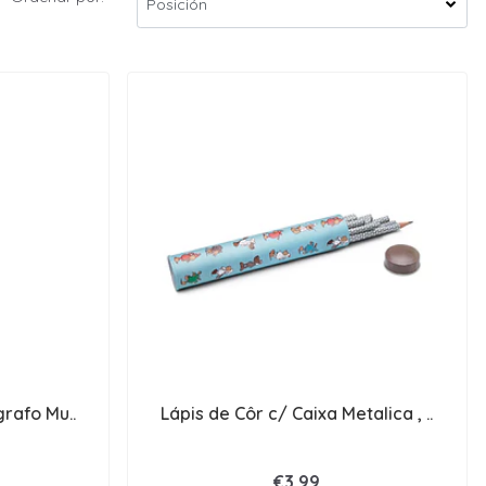
grafo Mu..
Lápis de Côr c/ Caixa Metalica , ..
€3,99