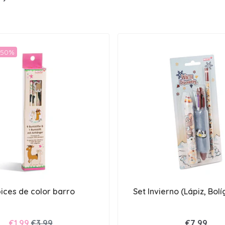
-50%
ices de color barro
Set Invierno (Lápiz, Bolí
€1,99
€3,99
€7,99