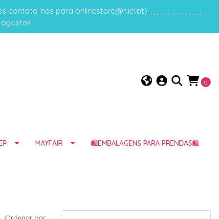
gos contata-nos para onlinestore@nici.pt)___________
e agosto<
0
EP
MAYFAIR
🛍️EMBALAGENS PARA PRENDAS🛍️
Ordenar por: