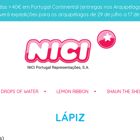
s > 40€ em Portugal Continental (entregas nos Arquipéla
erá expedições para os arquipélagos de 29 de julho a 17 d
E DROPS OF WATER
LEMON RIBBON
SHAUN THE SHE
LÁPIZ
s)