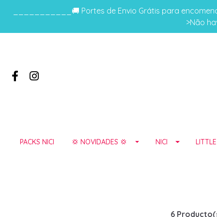
___________🚚 Portes de Envio Grátis para encomenda
>Não hav
PACKS NICI
💢 NOVIDADES 💢
NICI
LITTL
6 Producto(