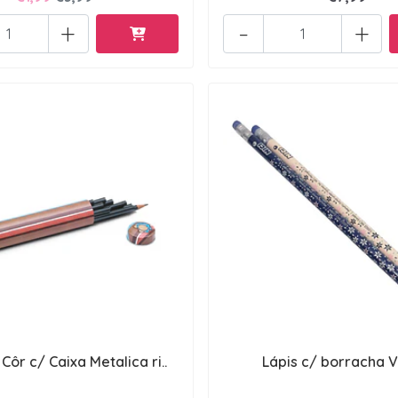
+
-
+
Côr c/ Caixa Metalica ri..
Lápis c/ borracha V