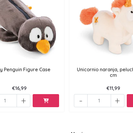
y Penguin Figure Case
Unicornio naranja, peluc
cm
€16,99
€11,99
+
-
+