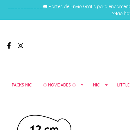
___________🚚 Portes de Envio Grátis para encomenda
>Não hav
PACKS NICI
💢 NOVIDADES 💢
NICI
LITTL