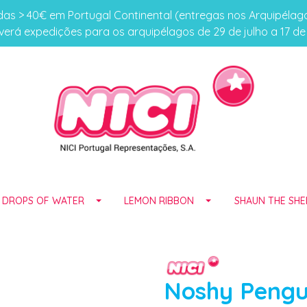
s > 40€ em Portugal Continental (entregas nos Arquipéla
erá expedições para os arquipélagos de 29 de julho a 17 d
E DROPS OF WATER
LEMON RIBBON
SHAUN THE SHE
Noshy Pengui