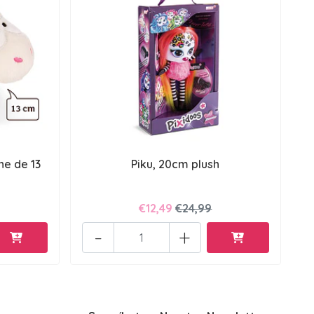
he de 13
Piku, 20cm plush
€12,49
€24,99
-
+