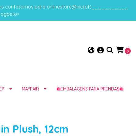
gos contata-nos para onlinestore@nici.pt)___________
e agosto<
0
EP
MAYFAIR
🛍️EMBALAGENS PARA PRENDAS🛍️
n Plush, 12cm