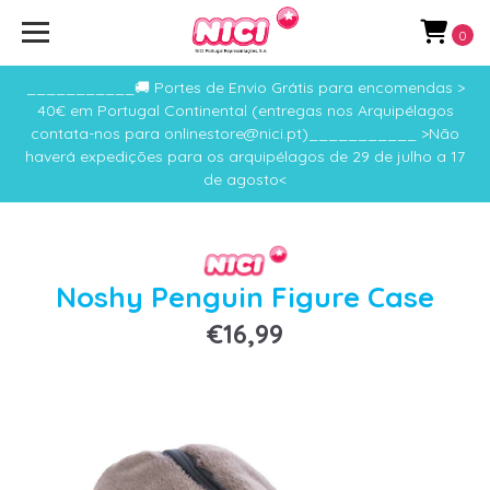
0
___________🚚 Portes de Envio Grátis para encomendas >
40€ em Portugal Continental (entregas nos Arquipélagos
contata-nos para onlinestore@nici.pt)___________ >Não
haverá expedições para os arquipélagos de 29 de julho a 17
de agosto<
Noshy Penguin Figure Case
€16,99