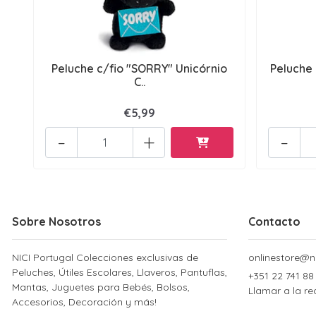
Peluche c/fio "SORRY" Unicórnio
Peluche 
C..
€5,99
-
+
-
Sobre Nosotros
Contacto
NICI Portugal Colecciones exclusivas de
onlinestore@ni
Peluches, Útiles Escolares, Llaveros, Pantuflas,
+351 22 741 88
Mantas, Juguetes para Bebés, Bolsos,
Llamar a la re
Accesorios, Decoración y más!