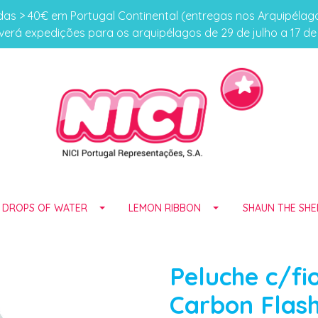
s > 40€ em Portugal Continental (entregas nos Arquipéla
erá expedições para os arquipélagos de 29 de julho a 17 d
E DROPS OF WATER
LEMON RIBBON
SHAUN THE SHE
Peluche c/fi
Carbon Flas