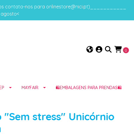
gos contata-nos para onlinestore@nici.pt)___________
e agosto<
0
EP
MAYFAIR
🛍️EMBALAGENS PARA PRENDAS🛍️
o "Sem stress" Unicórnio
h