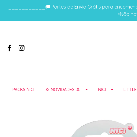
___________🚚 Portes de Envio Grátis para encomenda
>Não hav
PACKS NICI
💢 NOVIDADES 💢
NICI
LITTL