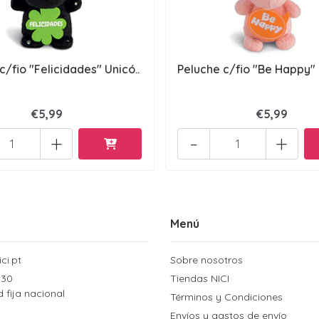
c/fio "Felicidades" Unicó..
Peluche c/fio "Be Happy" U
€5,99
€5,99
+
-
+
Menú
ci.pt
Sobre nosotros
 30
Tiendas NICI
d fija nacional
Términos y Condiciones
Envíos y gastos de envío