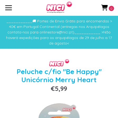
0
___________🚚 Portes de Envio Grátis para encomendas >
40€ em Portugal Continental (entregas nos Arquipélagos
contata-nos para onlinestore@nici.pt)___________ >Não
haverá expedições para os arquipélagos de 29 de julho a 17
de agosto<
Peluche c/fio "Be Happy"
Unicórnio Merry Heart
€5,99