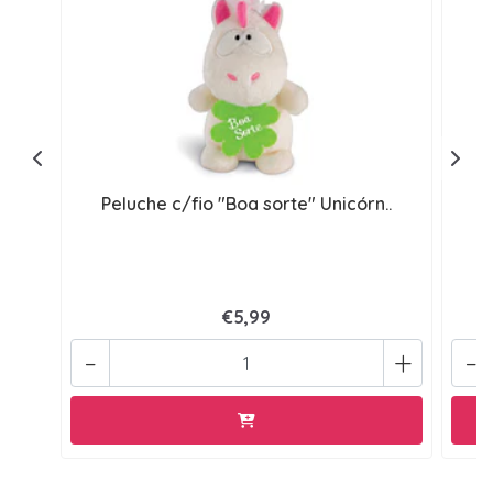
Peluche c/fio "Boa sorte" Unicórn..
P
€5,99
-
+
-