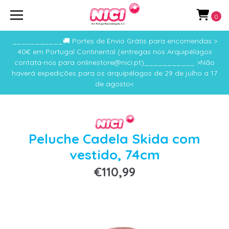
0
___________🚚 Portes de Envio Grátis para encomendas >
40€ em Portugal Continental (entregas nos Arquipélagos
contata-nos para onlinestore@nici.pt)___________ >Não
haverá expedições para os arquipélagos de 29 de julho a 17
de agosto<
Peluche Cadela Skida com
vestido, 74cm
€110,99