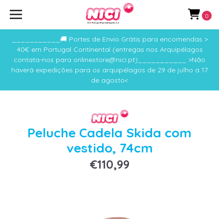
0
___________🚚 Portes de Envio Grátis para encomendas >
40€ em Portugal Continental (entregas nos Arquipélagos
contata-nos para onlinestore@nici.pt)___________ >Não
haverá expedições para os arquipélagos de 29 de julho a 17
de agosto<
Peluche Cadela Skida com
vestido, 74cm
€110,99