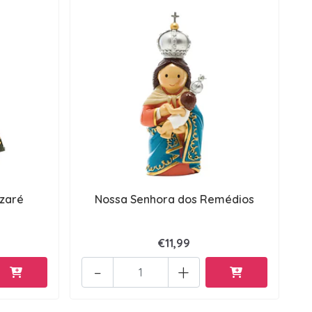
zaré
Nossa Senhora dos Remédios
€11,99
-
+