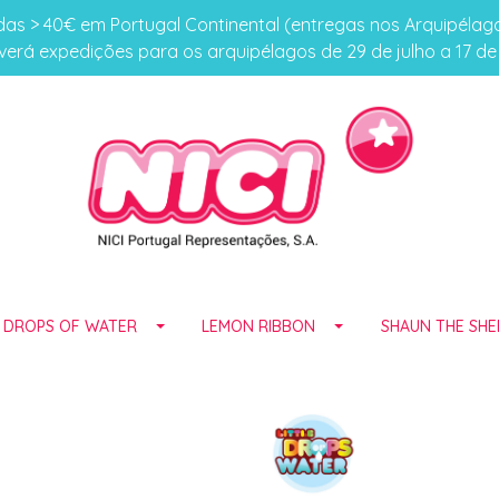
s > 40€ em Portugal Continental (entregas nos Arquipéla
erá expedições para os arquipélagos de 29 de julho a 17 d
E DROPS OF WATER
LEMON RIBBON
SHAUN THE SHE