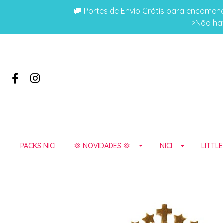
___________🚚 Portes de Envio Grátis para encomenda
>Não hav
PACKS NICI
💢 NOVIDADES 💢
NICI
LITTL