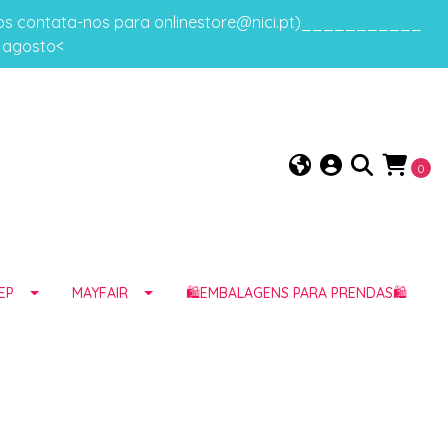
gos contata-nos para onlinestore@nici.pt)___________
e agosto<
0
EP
MAYFAIR
🛍️EMBALAGENS PARA PRENDAS🛍️