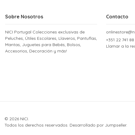
Sobre Nosotros
Contacto
NICI Portugal Colecciones exclusivas de
onlinestore@ni
Peluches, Útiles Escolares, Llaveros, Pantuflas,
+351 22 741 88
Mantas, Juguetes para Bebés, Bolsos,
Llamar a la re
Accesorios, Decoración y más!
© 2026 NICI.
Todos los derechos reservados.
Desarrollado por Jumpseller
.