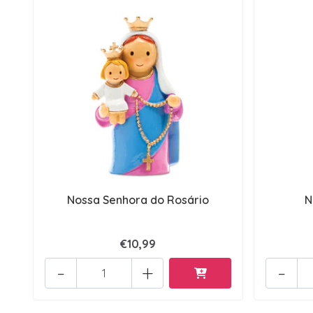
Nossa Senhora do Rosário
N
€10,99
-
+
-