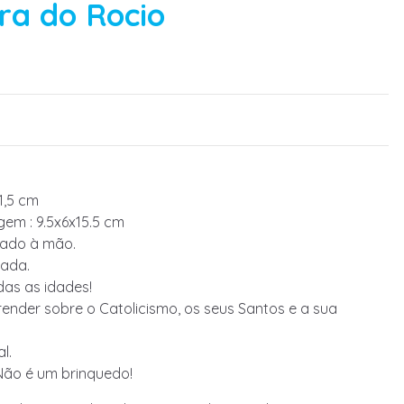
ra do Rocio
1,5 cm
em : 9.5x6x15.5 cm
tado à mão.
ada.
das as idades!
ender sobre o Catolicismo, os seus Santos e a sua
l.
Não é um brinquedo!