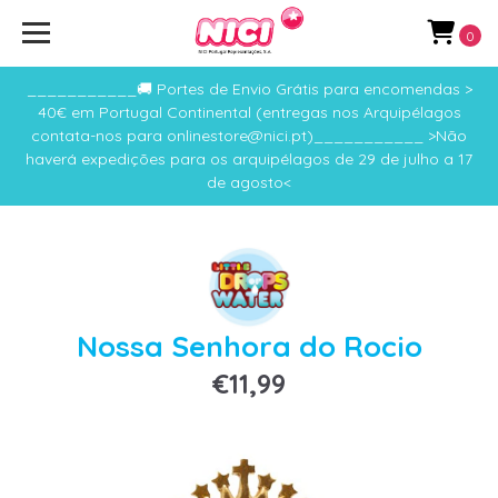
0
___________🚚 Portes de Envio Grátis para encomendas >
40€ em Portugal Continental (entregas nos Arquipélagos
contata-nos para onlinestore@nici.pt)___________ >Não
haverá expedições para os arquipélagos de 29 de julho a 17
de agosto<
Nossa Senhora do Rocio
€11,99