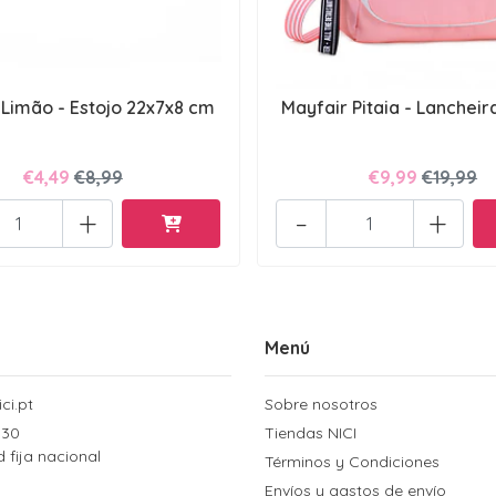
 Limão - Estojo 22x7x8 cm
Mayfair Pitaia - Lancheira
€4,49
€8,99
€9,99
€19,99
+
-
+
Menú
ci.pt
Sobre nosotros
 30
Tiendas NICI
d fija nacional
Términos y Condiciones
Envíos y gastos de envío