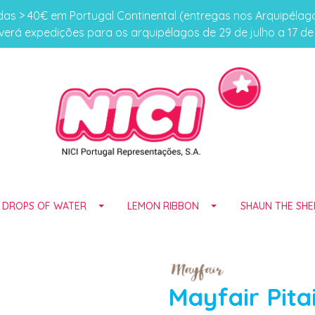
s > 40€ em Portugal Continental (entregas nos Arquipéla
erá expedições para os arquipélagos de 29 de julho a 17 d
E DROPS OF WATER
LEMON RIBBON
SHAUN THE SHE
Mayfair Pita