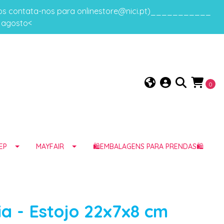
gos contata-nos para onlinestore@nici.pt)___________
e agosto<
0
EP
MAYFAIR
🛍️EMBALAGENS PARA PRENDAS🛍️
ia - Estojo 22x7x8 cm