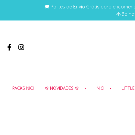
___________🚚 Portes de Envio Grátis para encomenda
>Não hav
PACKS NICI
💢 NOVIDADES 💢
NICI
LITTL