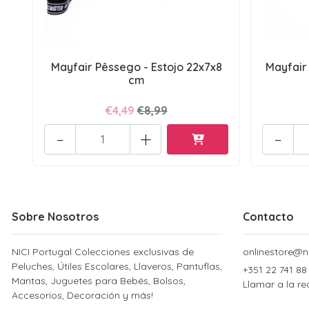
Mayfair Pêssego - Estojo 22x7x8
Mayfair
cm
€4,49
€8,99
-
+
-
Sobre Nosotros
Contacto
NICI Portugal Colecciones exclusivas de
onlinestore@ni
Peluches, Útiles Escolares, Llaveros, Pantuflas,
+351 22 741 88
Mantas, Juguetes para Bebés, Bolsos,
Llamar a la re
Accesorios, Decoración y más!