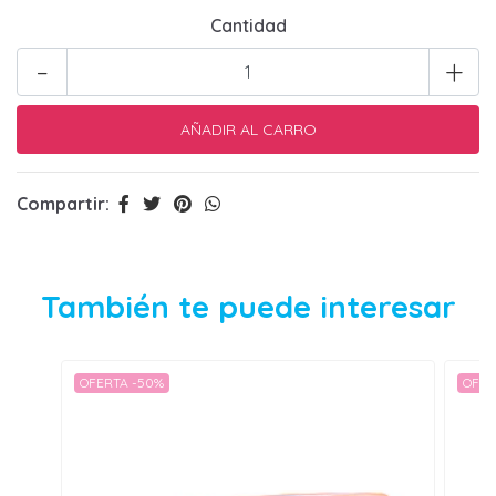
Cantidad
-
+
Compartir:
También te puede interesar
OFERTA -50%
OFER