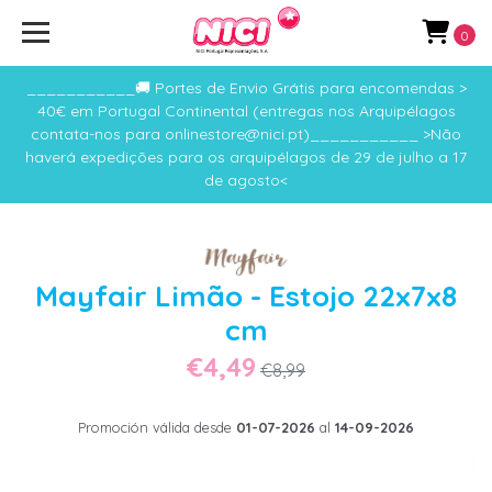
0
___________🚚 Portes de Envio Grátis para encomendas >
40€ em Portugal Continental (entregas nos Arquipélagos
contata-nos para onlinestore@nici.pt)___________ >Não
haverá expedições para os arquipélagos de 29 de julho a 17
de agosto<
Mayfair Limão - Estojo 22x7x8
cm
€4,49
€8,99
Promoción válida desde
01-07-2026
al
14-09-2026