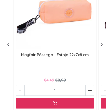
Mayfair Pêssego - Estojo 22x7x8 cm
€4,49
€8,99
-
+
-