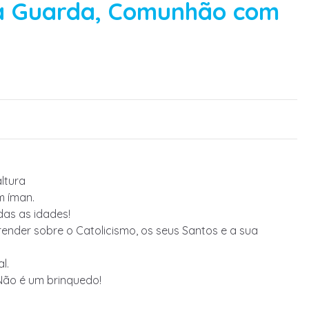
a Guarda, Comunhão com
ltura
m íman.
das as idades!
ender sobre o Catolicismo, os seus Santos e a sua
l.
Não é um brinquedo!