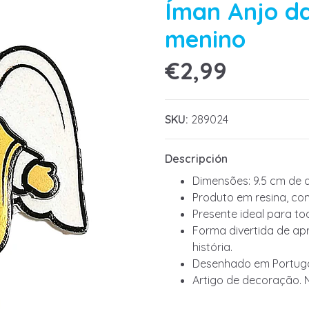
Íman Anjo d
menino
€2,99
SKU:
289024
Descripción
Dimensões: 9.5 cm de a
Produto em resina, co
Presente ideal para to
Forma divertida de apr
história.
Desenhado em Portuga
Artigo de decoração. 