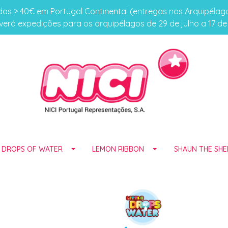
s > 40€ em Portugal Continental (entregas nos Arquipéla
erá expedições para os arquipélagos de 29 de julho a 17 d
E DROPS OF WATER
LEMON RIBBON
SHAUN THE SHE