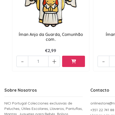
Íman Anjo da Guarda, Comunhão
Íman
com..
€2,99
-
+
-
Sobre Nosotros
Contacto
NICI Portugal Colecciones exclusivas de
onlinestore@ni
Peluches, Útiles Escolares, Llaveros, Pantuflas,
+351 22 741 88
Mantas, Juguetes para Bebés, Bolsos,