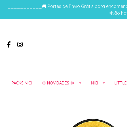
___________🚚 Portes de Envio Grátis para encomenda
>Não hav
PACKS NICI
💢 NOVIDADES 💢
NICI
LITTL