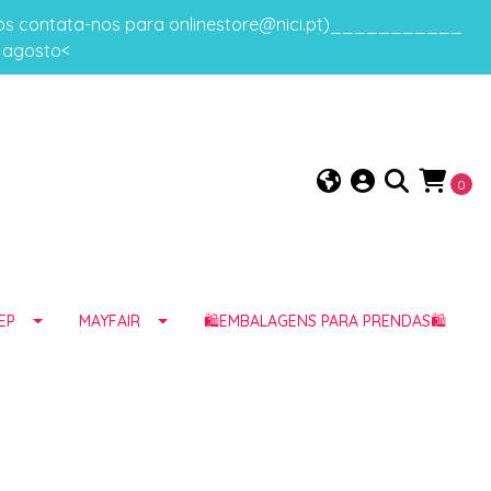
gos contata-nos para onlinestore@nici.pt)___________
e agosto<
0
EP
MAYFAIR
🛍️EMBALAGENS PARA PRENDAS🛍️