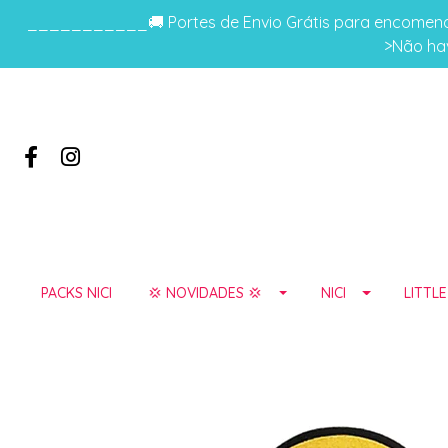
___________🚚 Portes de Envio Grátis para encomenda
>Não hav
PACKS NICI
💢 NOVIDADES 💢
NICI
LITTL