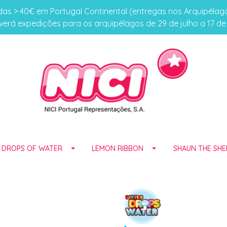
s > 40€ em Portugal Continental (entregas nos Arquipéla
erá expedições para os arquipélagos de 29 de julho a 17 d
E DROPS OF WATER
LEMON RIBBON
SHAUN THE SHE