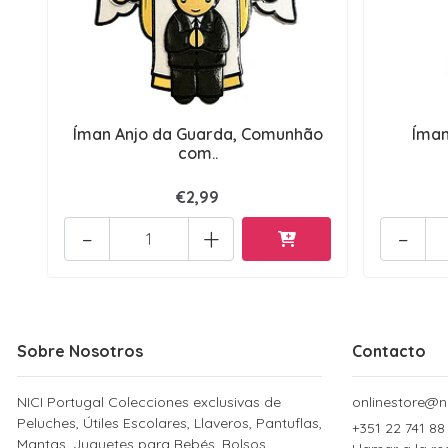
Íman Anjo da Guarda, Comunhão
Íman
com..
€2,99
-
+
-
Sobre Nosotros
Contacto
NICI Portugal Colecciones exclusivas de
onlinestore@ni
Peluches, Útiles Escolares, Llaveros, Pantuflas,
+351 22 741 88
Mantas, Juguetes para Bebés, Bolsos,