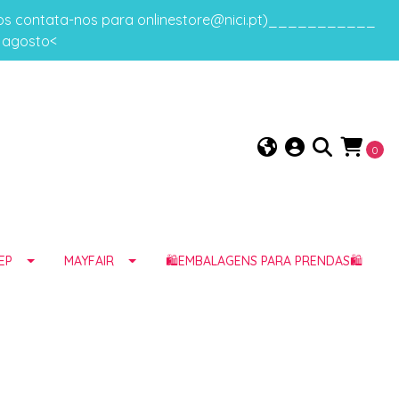
gos contata-nos para onlinestore@nici.pt)___________
e agosto<
0
EP
MAYFAIR
🛍️EMBALAGENS PARA PRENDAS🛍️