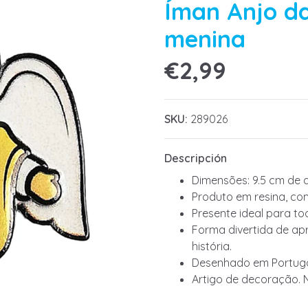
Íman Anjo d
menina
€2,99
SKU:
289026
Descripción
Dimensões: 9.5 cm de a
Produto em resina, co
Presente ideal para to
Forma divertida de apr
história.
Desenhado em Portuga
Artigo de decoração. 