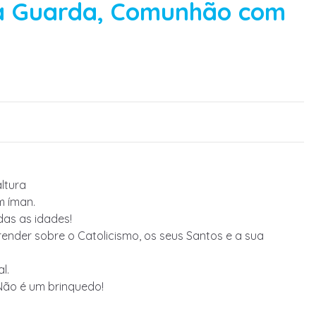
a Guarda, Comunhão com
ltura
m íman.
das as idades!
ender sobre o Catolicismo, os seus Santos e a sua
l.
Não é um brinquedo!