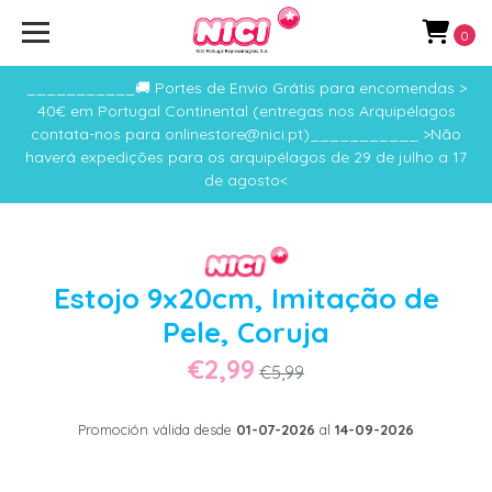
0
___________🚚 Portes de Envio Grátis para encomendas >
40€ em Portugal Continental (entregas nos Arquipélagos
contata-nos para onlinestore@nici.pt)___________ >Não
haverá expedições para os arquipélagos de 29 de julho a 17
de agosto<
Estojo 9x20cm, Imitação de
Pele, Coruja
€2,99
€5,99
Promoción válida desde
01-07-2026
al
14-09-2026