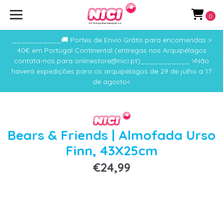
0
___________🚚 Portes de Envio Grátis para encomendas >
40€ em Portugal Continental (entregas nos Arquipélagos
contata-nos para onlinestore@nici.pt)___________ >Não
haverá expedições para os arquipélagos de 29 de julho a 17
de agosto<
Bears & Friends | Almofada Urso
Finn, 43X25cm
€24,99