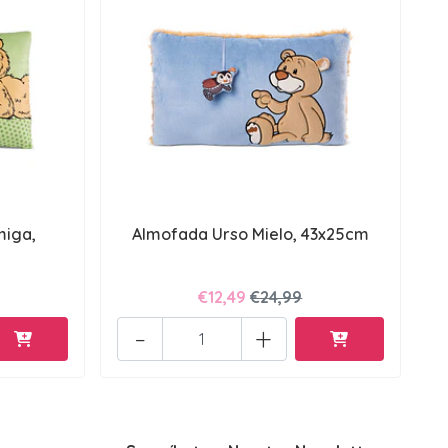
miga,
Almofada Urso Mielo, 43x25cm
€12,49
€24,99
-
+