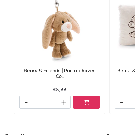
Bears & Friends | Porta-chaves
Bears &
Co..
€8,99
-
+
-