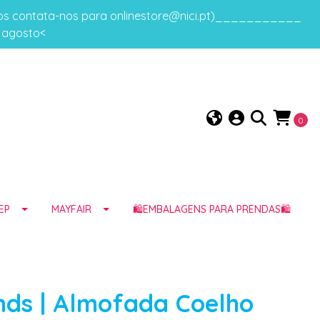
gos contata-nos para onlinestore@nici.pt)___________
e agosto<
0
EP
MAYFAIR
🛍️EMBALAGENS PARA PRENDAS🛍️
nds | Almofada Coelho