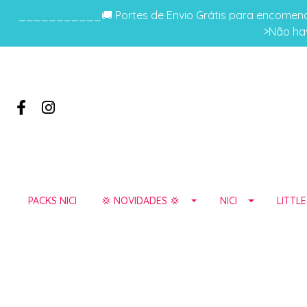
___________🚚 Portes de Envio Grátis para encomenda
>Não hav
PACKS NICI
💢 NOVIDADES 💢
NICI
LITTL