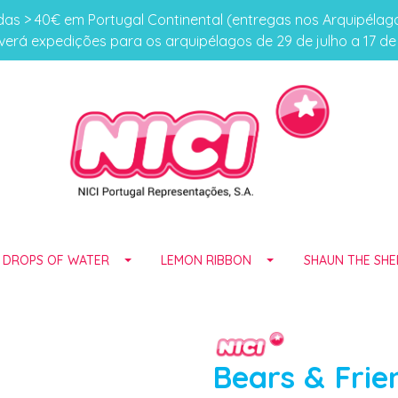
s > 40€ em Portugal Continental (entregas nos Arquipéla
erá expedições para os arquipélagos de 29 de julho a 17 d
E DROPS OF WATER
LEMON RIBBON
SHAUN THE SHE
Bears & Frie