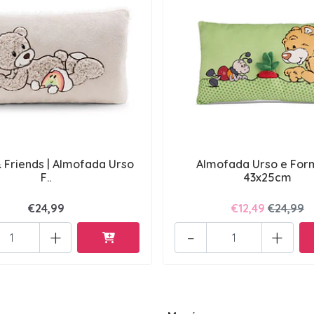
 Friends | Almofada Urso
Almofada Urso e For
F..
43x25cm
€24,99
€12,49
€24,99
+
-
+