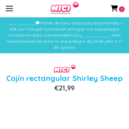
0
___________🚚 Portes de Envio Grátis para encomendas >
40€ em Portugal Continental (entregas nos Arquipélagos
contata-nos para onlinestore@nici.pt)___________ >Não
haverá expedições para os arquipélagos de 29 de julho a 17
de agosto<
Cojín rectangular Shirley Sheep
€21,99