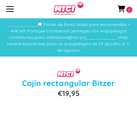
0
___________🚚 Portes de Envio Grátis para encomendas >
40€ em Portugal Continental (entregas nos Arquipélagos
contata-nos para onlinestore@nici.pt)___________ >Não
haverá expedições para os arquipélagos de 29 de julho a 17
de agosto<
Cojín rectangular Bitzer
€19,95