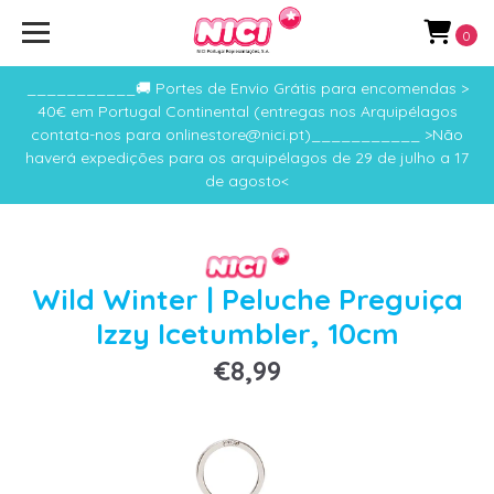
0
___________🚚 Portes de Envio Grátis para encomendas >
40€ em Portugal Continental (entregas nos Arquipélagos
contata-nos para onlinestore@nici.pt)___________ >Não
haverá expedições para os arquipélagos de 29 de julho a 17
de agosto<
Wild Winter | Peluche Preguiça
Izzy Icetumbler, 10cm
€8,99