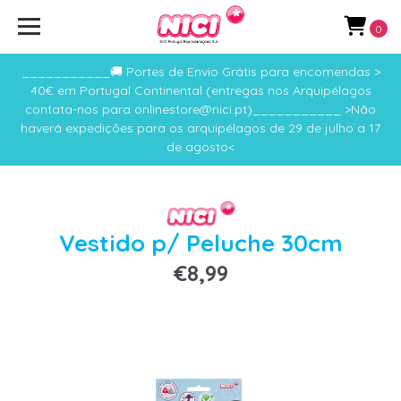
0
___________🚚 Portes de Envio Grátis para encomendas >
40€ em Portugal Continental (entregas nos Arquipélagos
contata-nos para onlinestore@nici.pt)___________ >Não
haverá expedições para os arquipélagos de 29 de julho a 17
de agosto<
Vestido p/ Peluche 30cm
€8,99