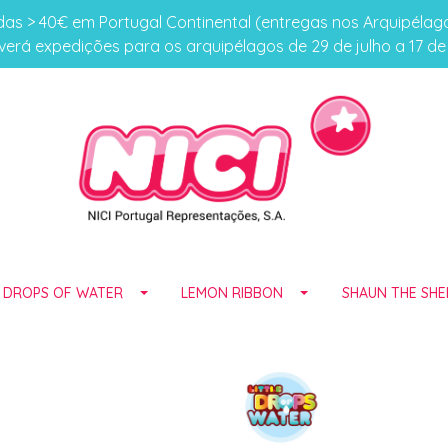
s > 40€ em Portugal Continental (entregas nos Arquipéla
erá expedições para os arquipélagos de 29 de julho a 17 d
E DROPS OF WATER
LEMON RIBBON
SHAUN THE SHE