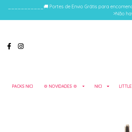
___________🚚 Portes de Envio Grátis para encomenda
>Não hav
PACKS NICI
💢 NOVIDADES 💢
NICI
LITTL