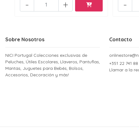
-
+
-
Sobre Nosotros
Contacto
NICI Portugal Colecciones exclusivas de
onlinestore@ni
Peluches, Útiles Escolares, Llaveros, Pantuflas,
+351 22 741 88
Mantas, Juguetes para Bebés, Bolsos,
Llamar a la re
Accesorios, Decoración y más!