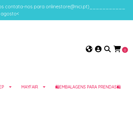
gos contata-nos para onlinestore@nici.pt)___________
e agosto<
0
EP
MAYFAIR
🛍️EMBALAGENS PARA PRENDAS🛍️