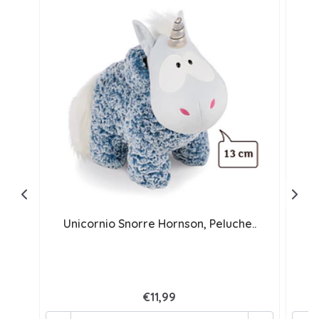
Unicornio Snorre Hornson, Peluche..
U
€11,99