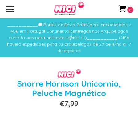
0
___________🚚 Portes de Envio Grátis para encomendas >
40€ em Portugal Continental (entregas nos Arquipélagos
contata-nos para onlinestore@nici.pt)___________ >Não
haverá expedições para os arquipélagos de 29 de julho a 17
de agosto<
Snorre Hornson Unicornio,
Peluche Magnético
€7,99