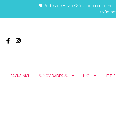
___________🚚 Portes de Envio Grátis para encomenda
>Não hav
PACKS NICI
💢 NOVIDADES 💢
NICI
LITTL