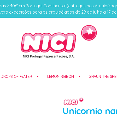
s > 40€ em Portugal Continental (entregas nos Arquipéla
erá expedições para os arquipélagos de 29 de julho a 17 d
E DROPS OF WATER
LEMON RIBBON
SHAUN THE SHE
Unicornio na