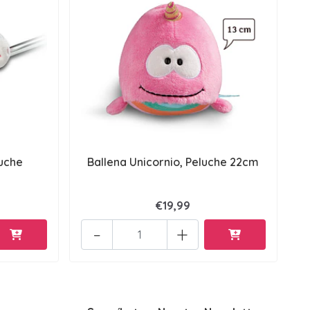
uche
Ballena Unicornio, Peluche 22cm
€19,99
-
+