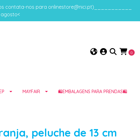
gos contata-nos para onlinestore@nici.pt)___________
e agosto<
0
EP
MAYFAIR
🛍️EMBALAGENS PARA PRENDAS🛍️
ranja, peluche de 13 cm