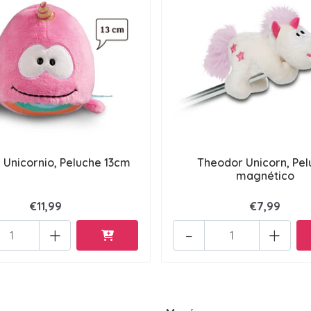
 Unicornio, Peluche 13cm
Theodor Unicorn, Pel
magnético
€11,99
€7,99
+
-
+