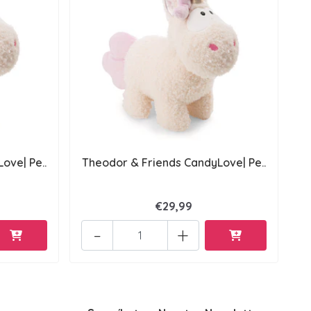
ove| Pe..
Theodor & Friends CandyLove| Pe..
€29,99
-
+