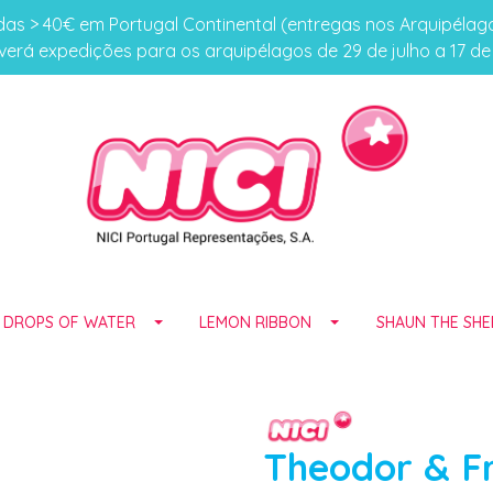
s > 40€ em Portugal Continental (entregas nos Arquipéla
erá expedições para os arquipélagos de 29 de julho a 17 d
E DROPS OF WATER
LEMON RIBBON
SHAUN THE SHE
Theodor & F