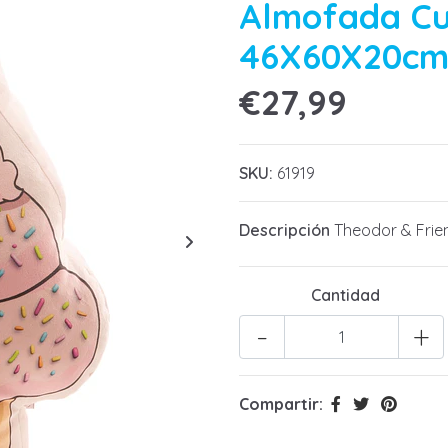
Almofada Cu
46X60X20c
€27,99
SKU:
61919
Descripción
Theodor & Frie
Cantidad
-
+
Compartir: