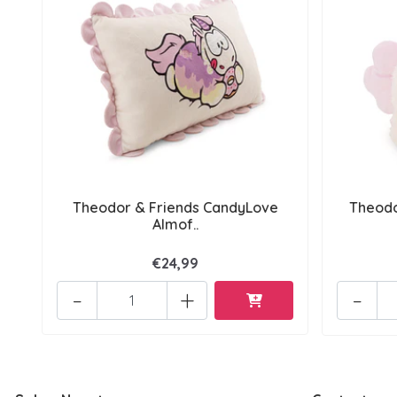
Theodor & Friends CandyLove
Theodo
Almof..
€24,99
-
+
-