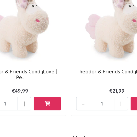
r & Friends CandyLove |
Theodor & Friends CandyL
Pe..
€49,99
€21,99
+
-
+