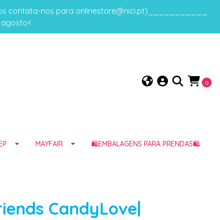
gos contata-nos para onlinestore@nici.pt)___________
e agosto<
0
EP
MAYFAIR
🛍️EMBALAGENS PARA PRENDAS🛍️
riends CandyLove|