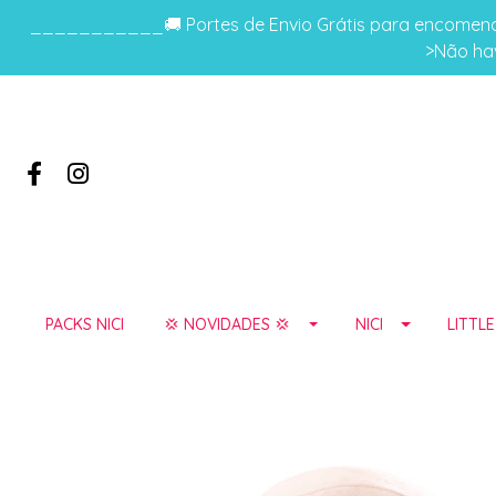
___________🚚 Portes de Envio Grátis para encomenda
>Não hav
PACKS NICI
💢 NOVIDADES 💢
NICI
LITTL