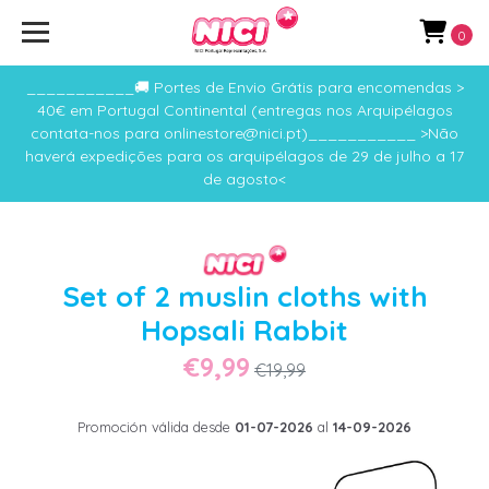
0
___________🚚 Portes de Envio Grátis para encomendas >
40€ em Portugal Continental (entregas nos Arquipélagos
contata-nos para onlinestore@nici.pt)___________ >Não
haverá expedições para os arquipélagos de 29 de julho a 17
de agosto<
Set of 2 muslin cloths with
Hopsali Rabbit
€9,99
€19,99
Promoción válida desde
01-07-2026
al
14-09-2026