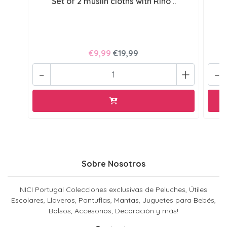
Set of 2 muslin cloths with Rino ..
€9,99
€19,99
-
+
-
Sobre Nosotros
NICI Portugal Colecciones exclusivas de Peluches, Útiles
Escolares, Llaveros, Pantuflas, Mantas, Juguetes para Bebés,
Bolsos, Accesorios, Decoración y más!