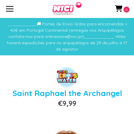
0
___________🚚 Portes de Envio Grátis para encomendas >
40€ em Portugal Continental (entregas nos Arquipélagos
contata-nos para onlinestore@nici.pt)___________ >Não
haverá expedições para os arquipélagos de 29 de julho a 17
de agosto<
Saint Raphael the Archangel
€9,99