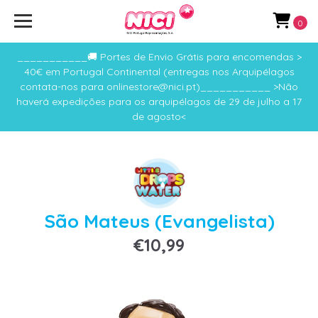
0
___________🚚 Portes de Envio Grátis para encomendas >
40€ em Portugal Continental (entregas nos Arquipélagos
contata-nos para onlinestore@nici.pt)___________ >Não
haverá expedições para os arquipélagos de 29 de julho a 17
de agosto<
São Mateus (Evangelista)
€10,99