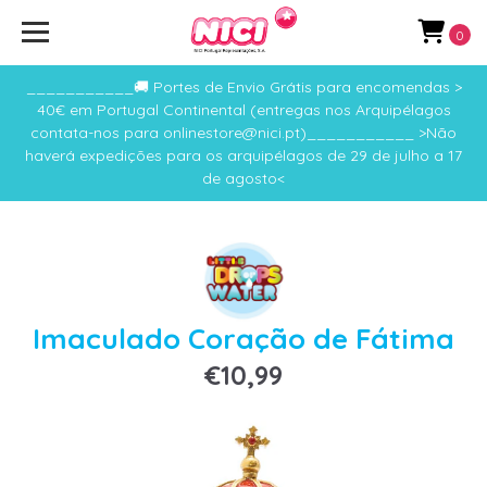
0
___________🚚 Portes de Envio Grátis para encomendas >
40€ em Portugal Continental (entregas nos Arquipélagos
contata-nos para onlinestore@nici.pt)___________ >Não
haverá expedições para os arquipélagos de 29 de julho a 17
de agosto<
Imaculado Coração de Fátima
€10,99