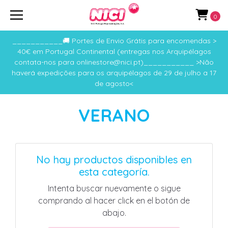
0
___________🚚 Portes de Envio Grátis para encomendas >
40€ em Portugal Continental (entregas nos Arquipélagos
contata-nos para onlinestore@nici.pt)___________ >Não
haverá expedições para os arquipélagos de 29 de julho a 17
de agosto<
VERANO
No hay productos disponibles en
esta categoría.
Intenta buscar nuevamente o sigue
comprando al hacer click en el botón de
abajo.