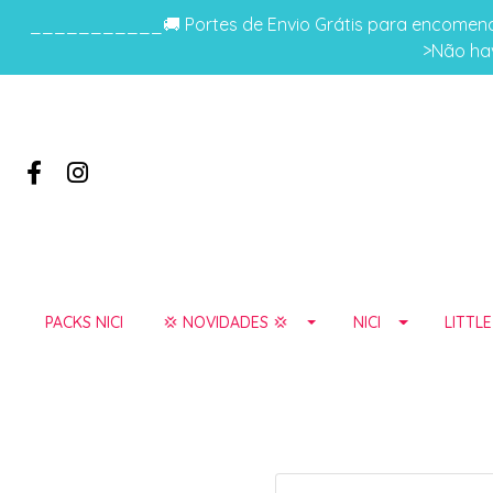
___________🚚 Portes de Envio Grátis para encomenda
>Não hav
PACKS NICI
💢 NOVIDADES 💢
NICI
LITTL