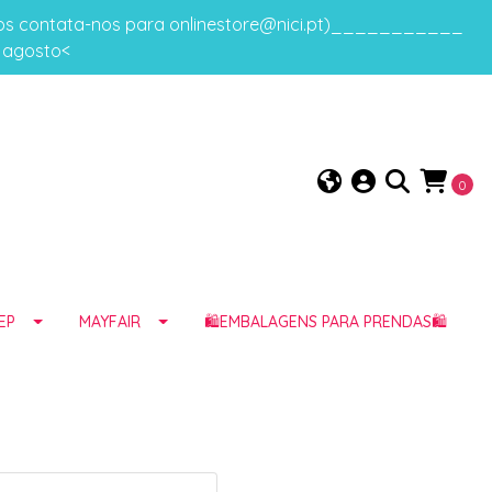
gos contata-nos para onlinestore@nici.pt)___________
e agosto<
0
EP
MAYFAIR
🛍️EMBALAGENS PARA PRENDAS🛍️