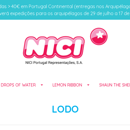
s > 40€ em Portugal Continental (entregas nos Arquipéla
erá expedições para os arquipélagos de 29 de julho a 17 d
E DROPS OF WATER
LEMON RIBBON
SHAUN THE SHE
LODO