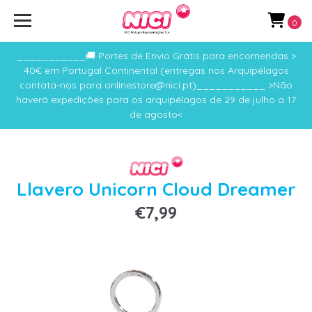
0
___________🚚 Portes de Envio Grátis para encomendas >
40€ em Portugal Continental (entregas nos Arquipélagos
contata-nos para onlinestore@nici.pt)___________ >Não
haverá expedições para os arquipélagos de 29 de julho a 17
de agosto<
Llavero Unicorn Cloud Dreamer
€7,99