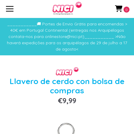
0
___________🚚 Portes de Envio Grátis para encomendas >
40€ em Portugal Continental (entregas nos Arquipélagos
contata-nos para onlinestore@nici.pt)___________ >Não
haverá expedições para os arquipélagos de 29 de julho a 17
de agosto<
Llavero de cerdo con bolsa de
compras
€9,99