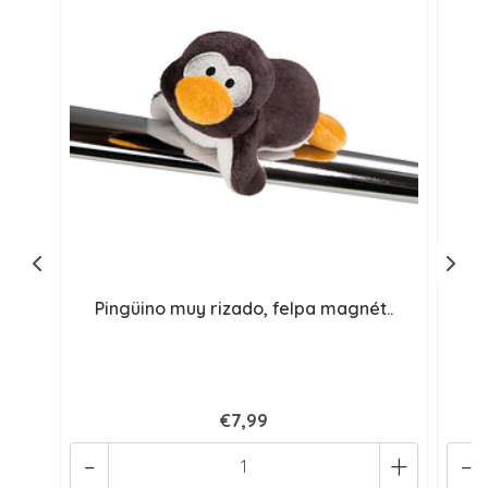
Pingüino muy rizado, felpa magnét..
€7,99
-
+
-