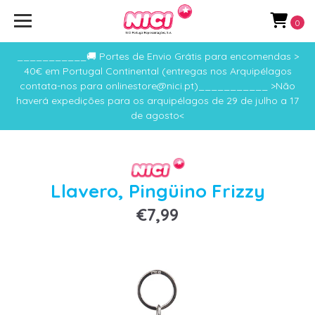
0
___________🚚 Portes de Envio Grátis para encomendas >
40€ em Portugal Continental (entregas nos Arquipélagos
contata-nos para onlinestore@nici.pt)___________ >Não
haverá expedições para os arquipélagos de 29 de julho a 17
de agosto<
Llavero, Pingüino Frizzy
€7,99