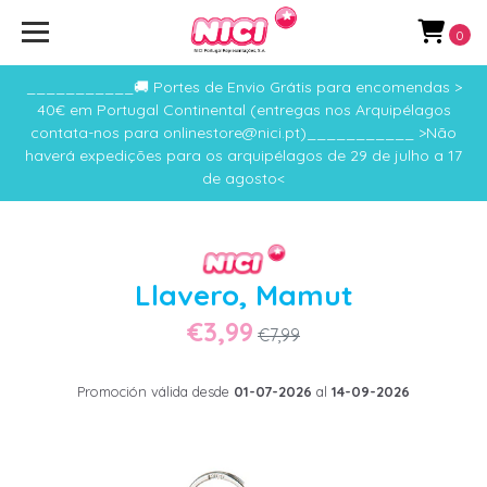
0
___________🚚 Portes de Envio Grátis para encomendas >
40€ em Portugal Continental (entregas nos Arquipélagos
contata-nos para onlinestore@nici.pt)___________ >Não
haverá expedições para os arquipélagos de 29 de julho a 17
de agosto<
Llavero, Mamut
€3,99
€7,99
Promoción válida desde
01-07-2026
al
14-09-2026