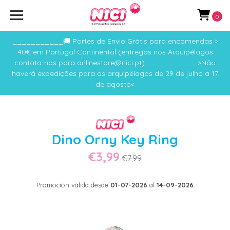
0
___________🚚 Portes de Envio Grátis para encomendas >
40€ em Portugal Continental (entregas nos Arquipélagos
contata-nos para onlinestore@nici.pt)___________ >Não
haverá expedições para os arquipélagos de 29 de julho a 17
de agosto<
Dino Orny Key Ring
€3,99
€7,99
Promoción válida desde
01-07-2026
al
14-09-2026